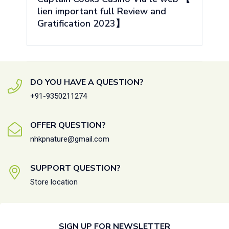
lien important full Review and
Gratification 2023】
DO YOU HAVE A QUESTION?
+91-9350211274
OFFER QUESTION?
nhkpnature@gmail.com
SUPPORT QUESTION?
Store location
SIGN UP FOR NEWSLETTER