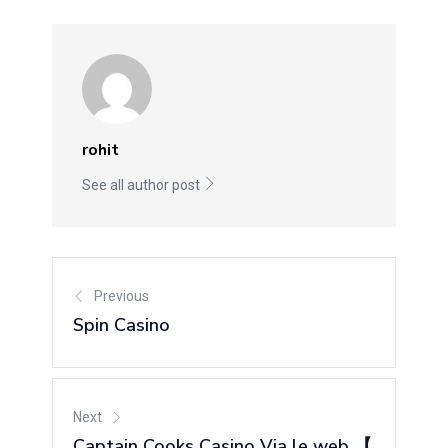
rohit
See all author post
Previous
Spin Casino
Next
Captain Cooks Сasino Via le web 【