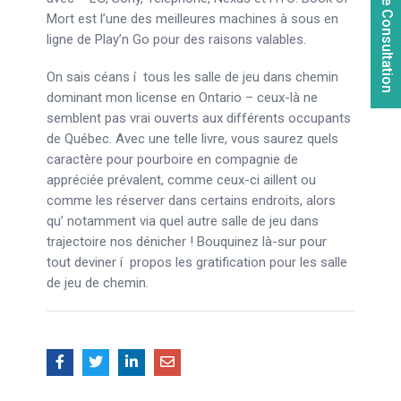
Online Consultation
Mort est l’une des meilleures machines à sous en
ligne de Play’n Go pour des raisons valables.
On sais céans í tous les salle de jeu dans chemin
dominant mon license en Ontario – ceux-là ne
semblent pas vrai ouverts aux différents occupants
de Québec. Avec une telle livre, vous saurez quels
caractère pour pourboire en compagnie de
appréciée prévalent, comme ceux-ci aillent ou
comme les réserver dans certains endroits, alors
qu’ notamment via quel autre salle de jeu dans
trajectoire nos dénicher ! Bouquinez là-sur pour
tout deviner í propos les gratification pour les salle
de jeu de chemin.