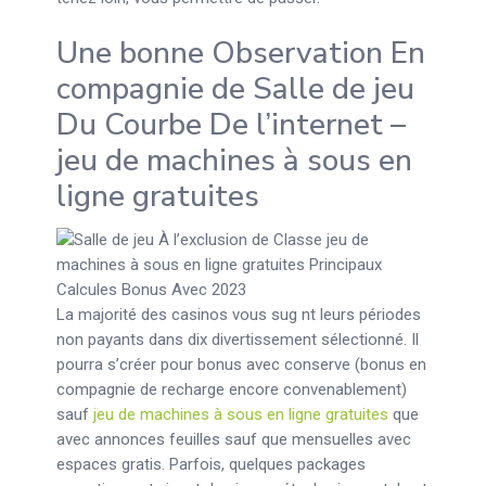
Une bonne Observation En
compagnie de Salle de jeu
Du Courbe De l’internet –
jeu de machines à sous en
ligne gratuites
La majorité des casinos vous sug nt leurs périodes
non payants dans dix divertissement sélectionné. Il
pourra s’créer pour bonus avec conserve (bonus en
compagnie de recharge encore convenablement)
sauf
jeu de machines à sous en ligne gratuites
que
avec annonces feuilles sauf que mensuelles avec
espaces gratis. Parfois, quelques packages