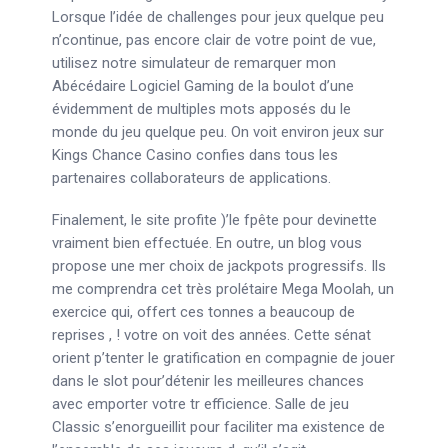
Lorsque l’idée de challenges pour jeux quelque peu
n’continue, pas encore clair de votre point de vue,
utilisez notre simulateur de remarquer mon
Abécédaire Logiciel Gaming de la boulot d’une
évidemment de multiples mots apposés du le
monde du jeu quelque peu. On voit environ jeux sur
Kings Chance Casino confies dans tous les
partenaires collaborateurs de applications.
Finalement, le site profite )’le fpête pour devinette
vraiment bien effectuée. En outre, un blog vous
propose une mer choix de jackpots progressifs. Ils
me comprendra cet très prolétaire Mega Moolah, un
exercice qui, offert ces tonnes a beaucoup de
reprises , ! votre on voit des années. Cette sénat
orient p’tenter le gratification en compagnie de jouer
dans le slot pour’détenir les meilleures chances
avec emporter votre tr efficience. Salle de jeu
Classic s’enorgueillit pour faciliter ma existence de