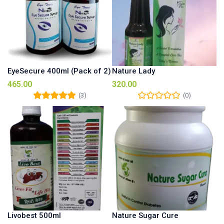
EyeSecure 400ml (Pack of 2)
Nature Lady
465.00
320.00
(3)
(0)
Rated
5.00
out of
5
Livobest 500ml
Nature Sugar Cure