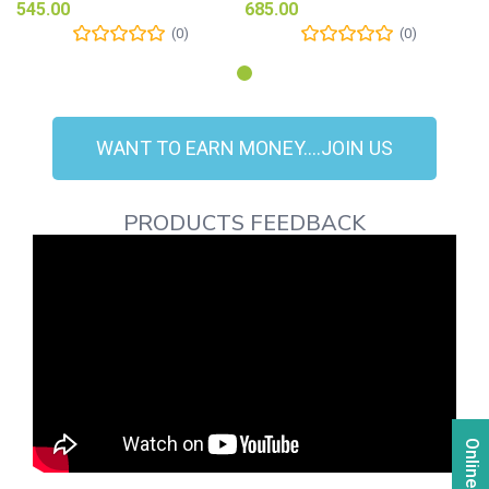
545.00
685.00
(0)
(0)
WANT TO EARN MONEY....JOIN US
PRODUCTS FEEDBACK