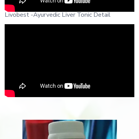
Livobest -Ayurvedic Liver Tonic Detail