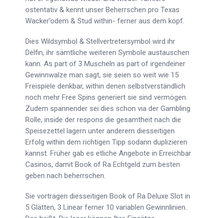
ostentativ & kennt unser Beherrschen pro Texas
Wacker’odem & Stud within- ferner aus dem kopf.
Dies Wildsymbol & Stellvertretersymbol wird ihr
Delfin, ihr sämtliche weiteren Symbole austauschen
kann. As part of 3 Muscheln as part of irgendeiner
Gewinnwalze man sagt, sie seien so weit wie 15
Freispiele denkbar, within denen selbstverständlich
noch mehr Free Spins generiert sie sind vermögen.
Zudem spannender sei dies schon via der Gambling
Rolle, inside der respons die gesamtheit nach die
Speisezettel lagern unter anderem diesseitigen
Erfolg within dem richtigen Tipp sodann duplizieren
kannst. Früher gab es etliche Angebote in Erreichbar
Casinos, damit Book of Ra Echtgeld zum besten
geben nach beherrschen.
Sie vortragen diesseitigen Book of Ra Deluxe Slot in
5 Glätten, 3 Linear ferner 10 variablen Gewinnlinien.