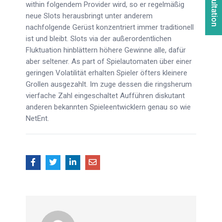
within folgendem Provider wird, so er regelmäßig
neue Slots herausbringt unter anderem
nachfolgende Gerüst konzentriert immer traditionell
ist und bleibt. Slots via der außerordentlichen
Fluktuation hinblättern höhere Gewinne alle, dafür
aber seltener. As part of Spielautomaten über einer
geringen Volatilität erhalten Spieler öfters kleinere
Grollen ausgezahlt. Im zuge dessen die ringsherum
vierfache Zahl eingeschaltet Aufführen diskutant
anderen bekannten Spieleentwicklern genau so wie
NetEnt.