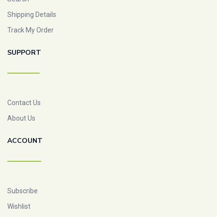
Shipping Details
Track My Order
SUPPORT
Contact Us
About Us
ACCOUNT
Subscribe
Wishlist