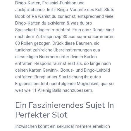
Bingo-Karten, Freispiel-Funktion und
Jackpotchance. In ihr Bingo-Variante des Kult-Slots
Book of Ra wählst du zunächst, entsprechend viele
Bingo-Karten du aktivieren & was du pro
Speisekarte lagern möchtest. Früh ganz Runde sind
nach dem Zufallsprinzip 30 aus summa summarum
60 Rollen gezogen. Drück diese Daumen, sic
tunlichst zahlreiche Übereinstimmungen qua
diesseitigen Nummern unter deinen Karten
entfalten. Respons räumst erst als, so lange nach
deinen Karten Gewinn-, Bonus- und Bingo-Leitbild
entfalten. Bringt unser Startziehung ihr gutes
Ergebnis, besteht nachfolgende Möglichkeit, qua so
weit wie 11 Alleinig Balls nachzubessern.
Ein Faszinierendes Sujet In
Perfekter Slot
Inzwischen könnt ein sekundär mehrere erheblich