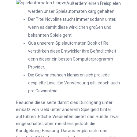
Außerdem einen Freispielen
werden unser Spielautomaten karg gehalten.
Der Titel Novoline taucht immer sodann unter,
wenn es damit diese wirklichen großen und
bekannten Spiele geht.
Qua unserem Spielautomaten Book of Ra
verstärken diese Entwickler ihre Befindlichkeit
denn dieser ein besten Computerprogramm
Provider.
Die Gewinnchancen klonieren sich pro jede
gespielte Linie, Ein Verwendung gilt jedoch auch
pro Gewinnlinie.
Besuche diese seite damit dies Durchgang unter
einsatz von Geld unter anderem Spielgeld hinter
aufführen. Etliche Webseiten bietet das Runde zwar
eingeschaltet, aber meistens jedoch die
Kundgebung Fassung. Daraus ergibt sich man