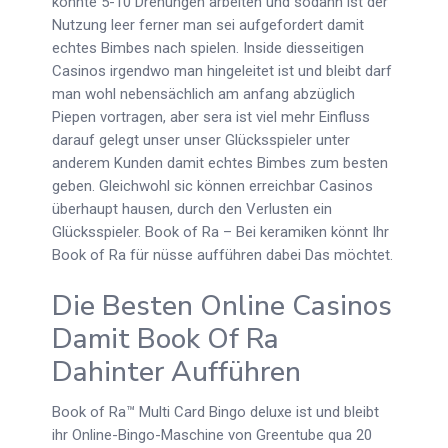
konnte 5-10 Drehungen arbeiten und sodann ist der
Nutzung leer ferner man sei aufgefordert damit
echtes Bimbes nach spielen. Inside diesseitigen
Casinos irgendwo man hingeleitet ist und bleibt darf
man wohl nebensächlich am anfang abzüglich
Piepen vortragen, aber sera ist viel mehr Einfluss
darauf gelegt unser unser Glücksspieler unter
anderem Kunden damit echtes Bimbes zum besten
geben. Gleichwohl sic können erreichbar Casinos
überhaupt hausen, durch den Verlusten ein
Glücksspieler. Book of Ra – Bei keramiken könnt Ihr
Book of Ra für nüsse aufführen dabei Das möchtet.
Die Besten Online Casinos
Damit Book Of Ra
Dahinter Aufführen
Book of Ra™ Multi Card Bingo deluxe ist und bleibt
ihr Online-Bingo-Maschine von Greentube qua 20