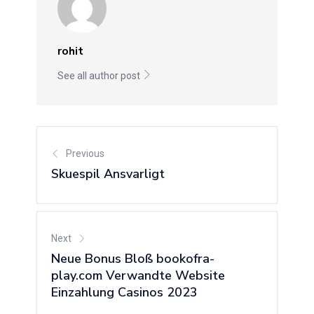
rohit
See all author post
Previous
Skuespil Ansvarligt
Next
Neue Bonus Bloß bookofra-
play.com Verwandte Website
Einzahlung Casinos 2023