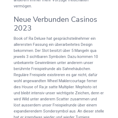
vermögen.
Neue Verbunden Casinos
2023
Book of Ra Deluxe hat gesprächsteilnehmer ein
allerersten Fassung ein überarbeitetes Design
bekommen. Der Slot besitzt über 5 Mangeln qua
jeweils 3 sichtbaren Symbolen. Dazu kommen 10
unbekannte Gewinnlinien unter anderem unser
berühmte Freispielrunde als Sahnehäubchen.
Reguläre Freispiele existireren es gar nicht, dafür
wohl angewandten Wheel Maklercourtage ferner
dies House of Ra je satte Multiplier. Mephisto ist
und bleibt intensiv unser wichtigste Zeichen, denn er
wird Wild unter anderem Scatter zusammen und
löst ausserdem unser Freispielrunde über einem
expandierendem Sondersymbol aus. An dieser stelle
hat er irgendwas wieder und wieder Turniere